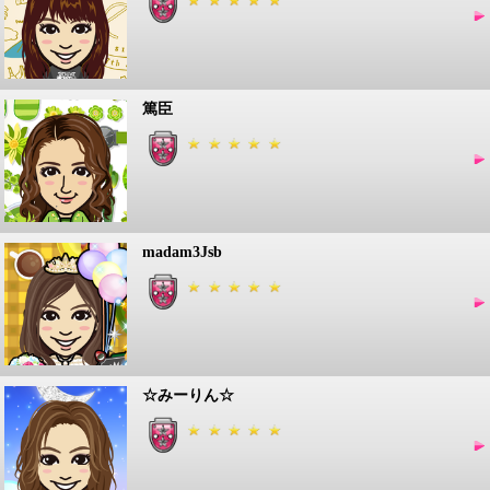
篤臣
madam3Jsb
☆みーりん☆