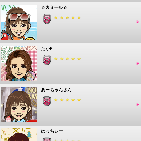
☆カミール☆
たかP
あーちゃんさん
はっちぃー