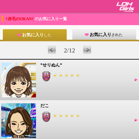
†赤毛のOKAN†
のお気に入り一覧
お気に入り
された
お気に入り
した
2/12
*せりぬん*
だこ