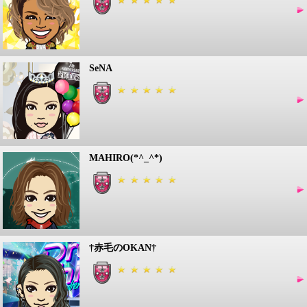
SeNA
MAHIRO(*^_^*)
†赤毛のOKAN†