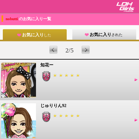
nobutti
のお気に入り一覧
お気に入り
された
お気に入り
した
2/5
知花ー
じゅりりん92