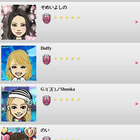
そめいよしの
Duffy
G.\(´Д`)ノShuuka
のい