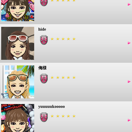
hide
俺様
yuuuuukooooo