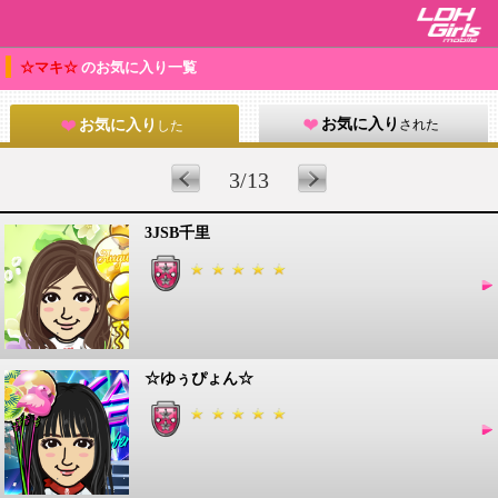
☆マキ☆
のお気に入り一覧
お気に入り
された
お気に入り
した
3/13
3JSB千里
☆ゆぅぴょん☆