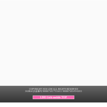
COPYRIGHT 2026 LDH ALL RIGHTS RESERVED
JASRAC許諾番号 9008675017Y55011 9008675014Y41011
LDH Girls mobile TOP