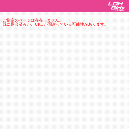
ご指定のページは存在しません。
既に退会済みか、URL が間違っている可能性があります。