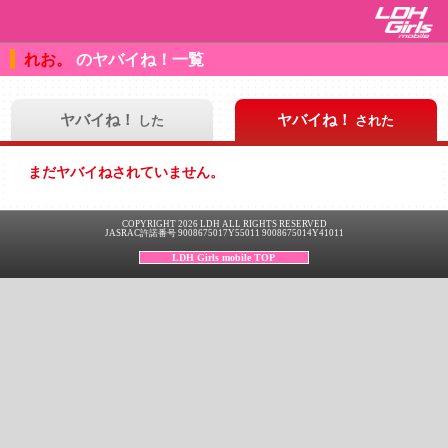
れお。
のヤバイね！一覧
ヤバイね！
ヤバイね！
した
された
まだヤバイねされていません。
COPYRIGHT 2026 LDH ALL RIGHTS RESERVED
JASRAC許諾番号 9008675017Y55011 9008675014Y41011
LDH Girls mobile TOP