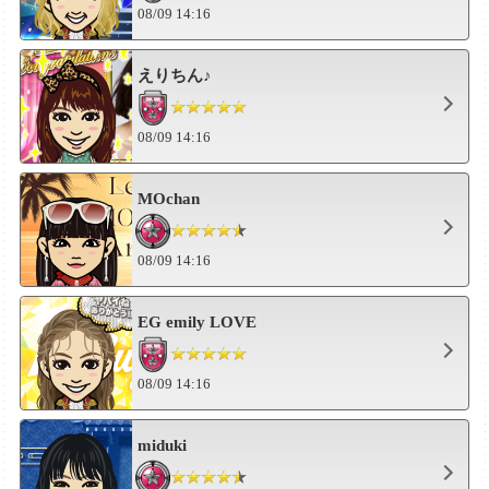
08/09 14:16
えりちん♪
08/09 14:16
MOchan
08/09 14:16
EG emily LOVE
08/09 14:16
miduki