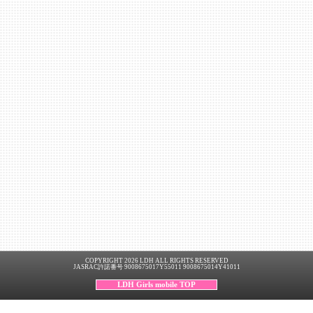
COPYRIGHT 2026 LDH ALL RIGHTS RESERVED
JASRAC許諾番号 9008675017Y55011 9008675014Y41011
LDH Girls mobile TOP