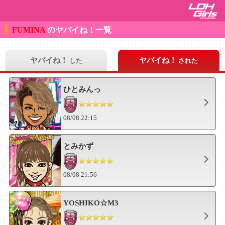
FUMINA
のヤバイね！一覧
ヤバイね！
ヤバイね！
した
された
ひとみんっ
08/08 22:15
とみかず
08/08 21:56
YOSHIKO☆M3