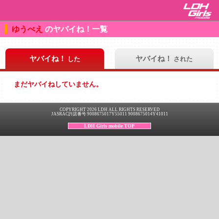
ゆうべえ
のヤバイね！一覧
ヤバイね！
ヤバイね！
した
された
まだヤバイねしていません。
COPYRIGHT 2026 LDH ALL RIGHTS RESERVED
JASRAC許諾番号 9008675017Y55011 9008675014Y41011
LDH Girls mobile TOP