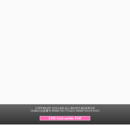
COPYRIGHT 2026 LDH ALL RIGHTS RESERVED
JASRAC許諾番号 9008675017Y55011 9008675014Y41011
LDH Girls mobile TOP