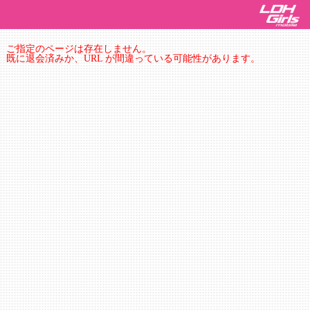
ご指定のページは存在しません。
既に退会済みか、URL が間違っている可能性があります。