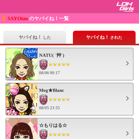
SAYOtan
のヤバイね！一覧
ヤバイね！
ヤバイね！
した
された
NATU( ´艸`)
08/06 00:17
Meg★Blanc
08/05 23:55
☆もりはる☆