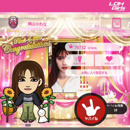
岡山☆れな
さん
76732
(67600)
お気に入り設定する
10
RUI