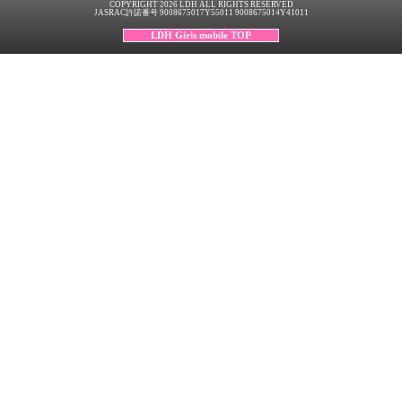
COPYRIGHT 2026 LDH ALL RIGHTS RESERVED
JASRAC許諾番号 9008675017Y55011 9008675014Y41011
LDH Girls mobile TOP