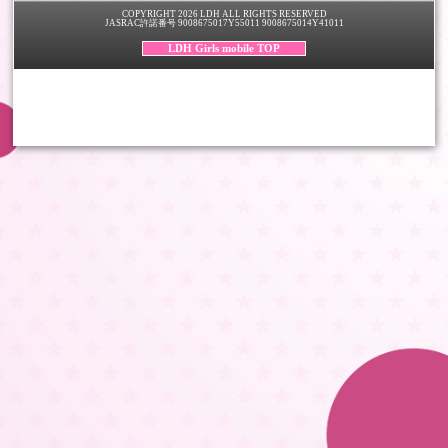
COPYRIGHT 2026 LDH ALL RIGHTS RESERVED
JASRAC許諾番号 9008675017Y55011 9008675014Y41011
LDH Girls mobile TOP