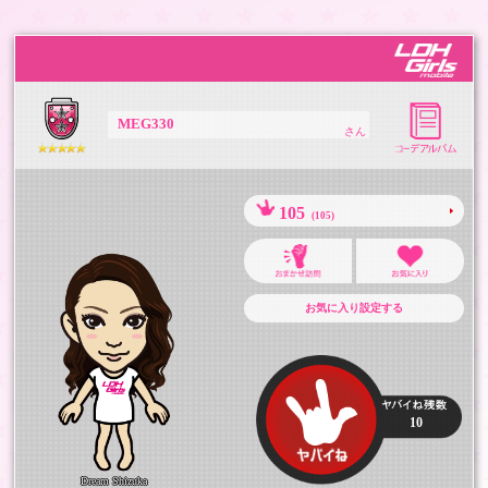
MEG330
さん
105
(105)
お気に入り設定する
10
Dream Shizuka