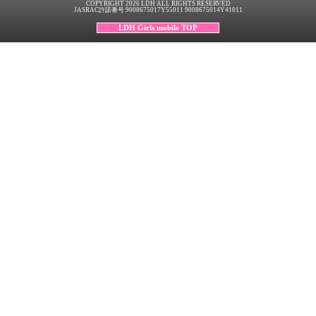
COPYRIGHT 2026 LDH ALL RIGHTS RESERVED
JASRAC許諾番号 9008675017Y55011 9008675014Y41011
LDH Girls mobile TOP