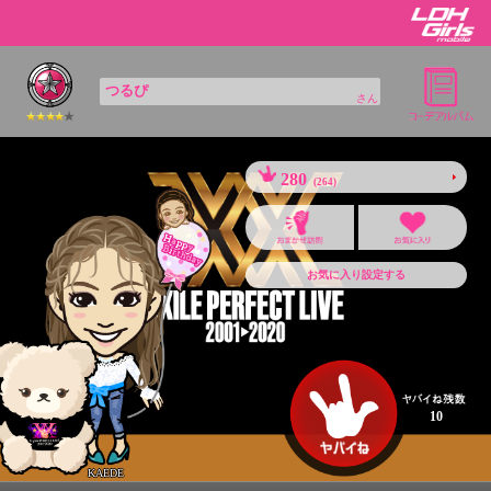
つるぴ
さん
280
(264)
お気に入り設定する
10
KAEDE