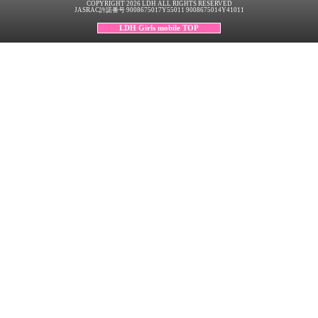
COPYRIGHT 2026 LDH ALL RIGHTS RESERVED
JASRAC許諾番号 9008675017Y55011 9008675014Y41011
LDH Girls mobile TOP