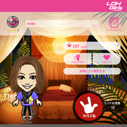
msko
さん
197
(197)
お気に入り設定する
10
KAEDE