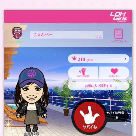
じょんぺー
さん
210
(210)
お気に入り設定する
10
山口乃々華