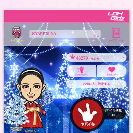
KYARERI-NA
さん
48270
(48270)
お気に入り設定する
10
藤井夏恋