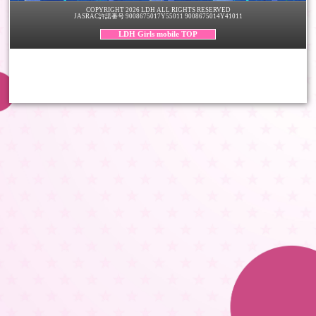
COPYRIGHT 2026 LDH ALL RIGHTS RESERVED
JASRAC許諾番号 9008675017Y55011 9008675014Y41011
LDH Girls mobile TOP