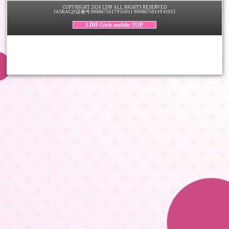
COPYRIGHT 2026 LDH ALL RIGHTS RESERVED
JASRAC許諾番号 9008675017Y55011 9008675014Y41011
LDH Girls mobile TOP