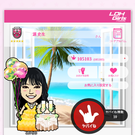
源 史生
さん
105103
(105103)
お気に入り設定する
10
石井杏奈