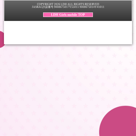
COPYRIGHT 2026 LDH ALL RIGHTS RESERVED
JASRAC許諾番号 9008675017Y55011 9008675014Y41011
LDH Girls mobile TOP