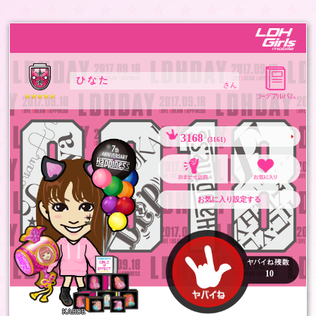
ひ な た
さん
3168
(3161)
お気に入り設定する
10
KAEDE