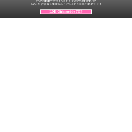
COPYRIGHT 2026 LDH ALL RIGHTS RESERVED
JASRAC許諾番号 9008675017Y55011 9008675014Y41011
LDH Girls mobile TOP