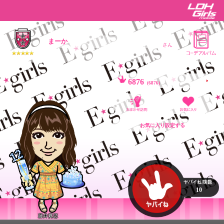
まーか
さん
6876
(6876)
お気に入り設定する
10
藤井夏恋