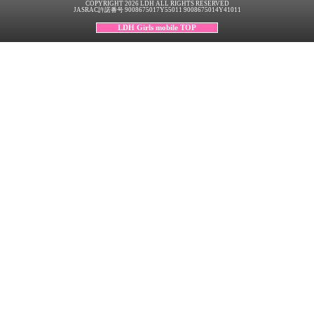
COPYRIGHT 2026 LDH ALL RIGHTS RESERVED
JASRAC許諾番号 9008675017Y55011 9008675014Y41011
LDH Girls mobile TOP