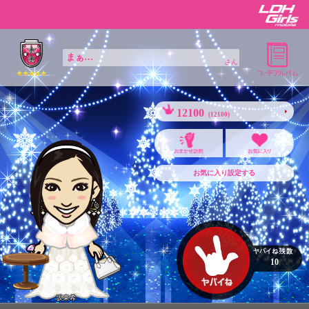
まぁ…
さん
12100
(12100)
お気に入り設定する
10
坂東希