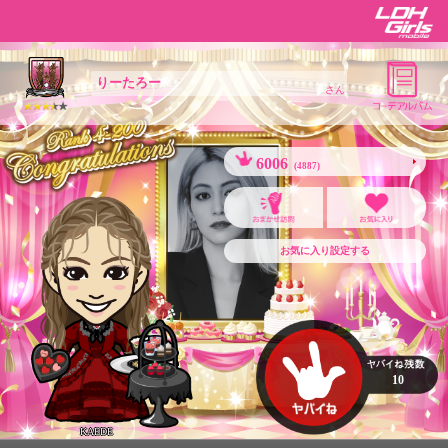
りーたろー
さん
6006
(4887)
お気に入り設定する
10
KAEDE