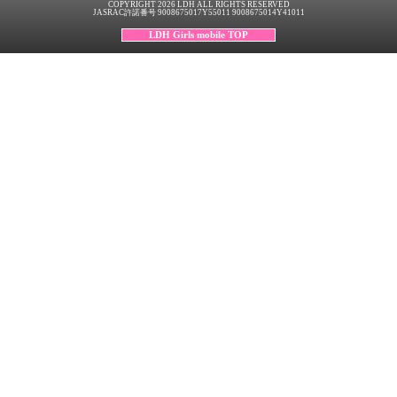
COPYRIGHT 2026 LDH ALL RIGHTS RESERVED
JASRAC許諾番号 9008675017Y55011 9008675014Y41011
LDH Girls mobile TOP