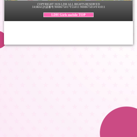
COPYRIGHT 2026 LDH ALL RIGHTS RESERVED
JASRAC許諾番号 9008675017Y55011 9008675014Y41011
LDH Girls mobile TOP