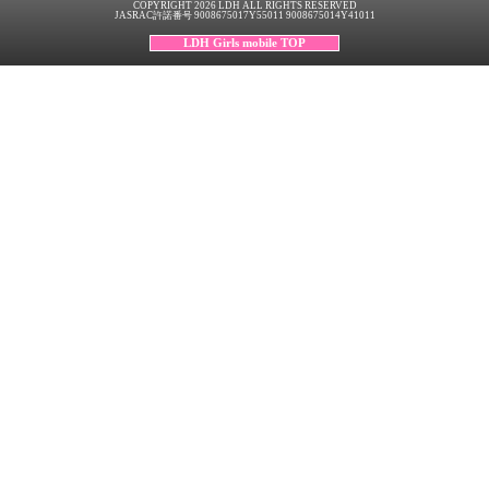
COPYRIGHT 2026 LDH ALL RIGHTS RESERVED
JASRAC許諾番号 9008675017Y55011 9008675014Y41011
LDH Girls mobile TOP