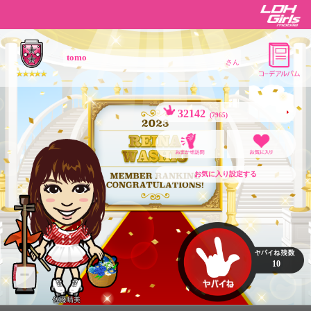
tomo
さん
32142
(7965)
お気に入り設定する
10
佐藤晴美