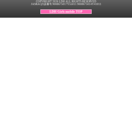
COPYRIGHT 2026 LDH ALL RIGHTS RESERVED
JASRAC許諾番号 9008675017Y55011 9008675014Y41011
LDH Girls mobile TOP