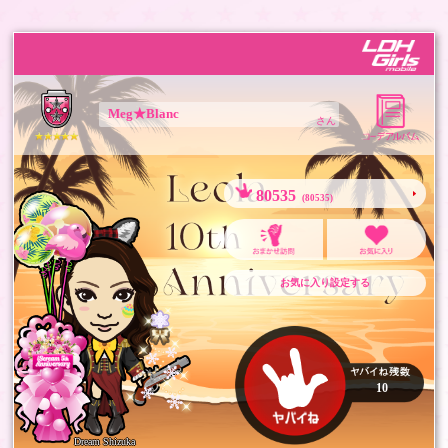
Meg★Blanc
さん
80535
(80535)
お気に入り設定する
10
Dream Shizuka