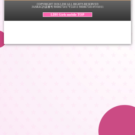
COPYRIGHT 2026 LDH ALL RIGHTS RESERVED
JASRAC許諾番号 9008675017Y55011 9008675014Y41011
LDH Girls mobile TOP