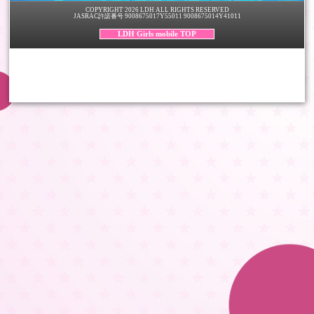
COPYRIGHT 2026 LDH ALL RIGHTS RESERVED
JASRAC許諾番号 9008675017Y55011 9008675014Y41011
LDH Girls mobile TOP