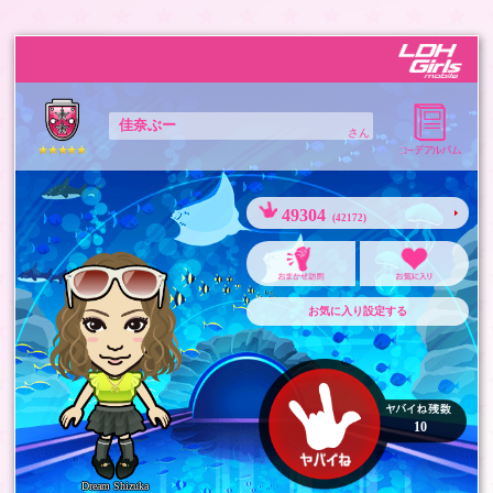
佳奈ぶー
さん
49304
(42172)
お気に入り設定する
10
Dream Shizuka