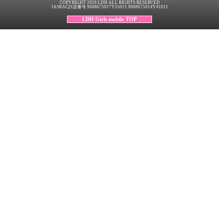
COPYRIGHT 2026 LDH ALL RIGHTS RESERVED
JASRAC許諾番号 9008675017Y55011 9008675014Y41011
LDH Girls mobile TOP