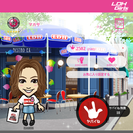
マカサ
さん
2502
(2502)
お気に入り設定する
10
KAEDE