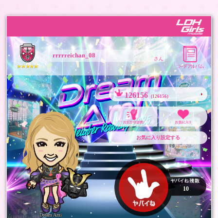
rrrrreichan_08
さん
126156
(126156)
お気に入り設定する
10
Dream Ami