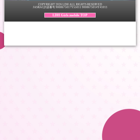
COPYRIGHT 2026 LDH ALL RIGHTS RESERVED
JASRAC許諾番号 9008675017Y55011 9008675014Y41011
LDH Girls mobile TOP