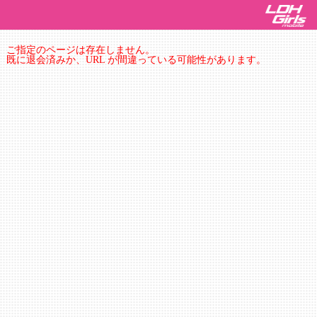
ご指定のページは存在しません。
既に退会済みか、URL が間違っている可能性があります。