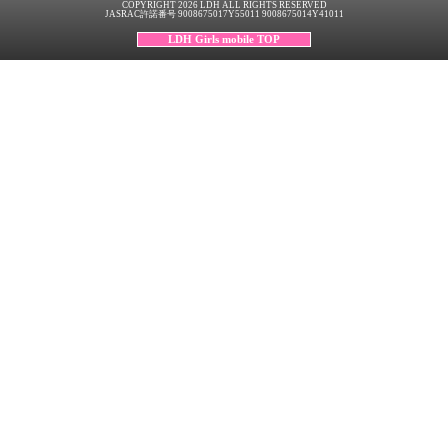
COPYRIGHT 2026 LDH ALL RIGHTS RESERVED
JASRAC許諾番号 9008675017Y55011 9008675014Y41011
LDH Girls mobile TOP