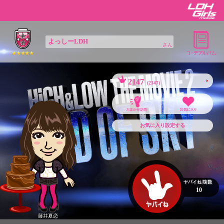
よっしーLDH
さん
2147
(2147)
お気に入り設定する
10
藤井夏恋