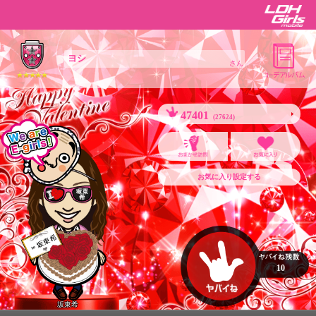
ヨシ
さん
47401
(27624)
お気に入り設定する
10
坂東希