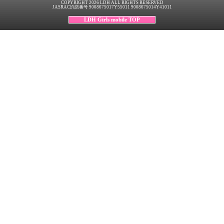
COPYRIGHT 2026 LDH ALL RIGHTS RESERVED
JASRAC許諾番号 9008675017Y55011 9008675014Y41011
LDH Girls mobile TOP