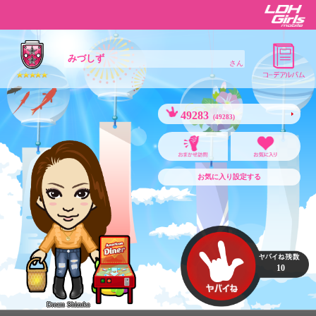
みづしず
さん
49283
(49283)
お気に入り設定する
10
Dream Shizuka