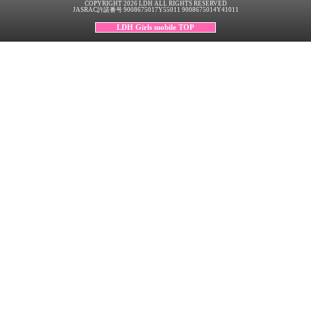
COPYRIGHT 2026 LDH ALL RIGHTS RESERVED
JASRAC許諾番号 9008675017Y55011 9008675014Y41011
LDH Girls mobile TOP