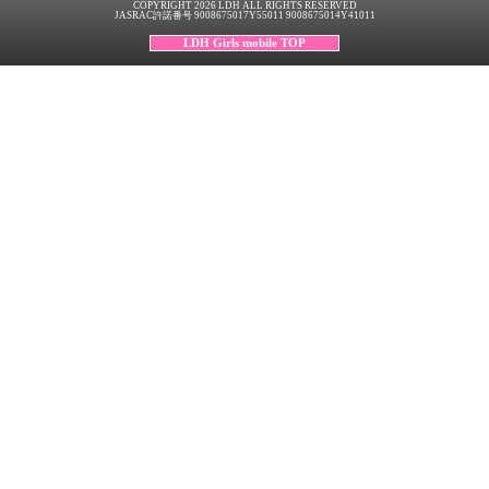
COPYRIGHT 2026 LDH ALL RIGHTS RESERVED
JASRAC許諾番号 9008675017Y55011 9008675014Y41011
LDH Girls mobile TOP