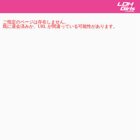
ご指定のページは存在しません。
既に退会済みか、URL が間違っている可能性があります。