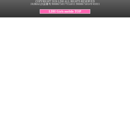
COPYRIGHT 2026 LDH ALL RIGHTS RESERVED
JASRAC許諾番号 9008675017Y55011 9008675014Y41011
LDH Girls mobile TOP