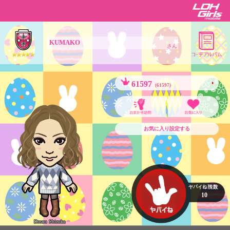
KUMAKO
さん
61597
(61597)
お気に入り設定する
10
Dream Shizuka