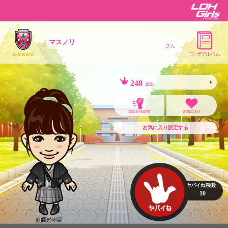
マスノリ
さん
248
(82)
お気に入り設定する
10
山口乃々華