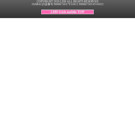
COPYRIGHT 2026 LDH ALL RIGHTS RESERVED
JASRAC許諾番号 9008675017Y55011 9008675014Y41011
LDH Girls mobile TOP