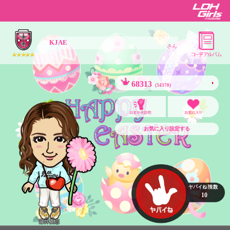
KJAE
さん
68313
(34370)
お気に入り設定する
10
藤井夏恋