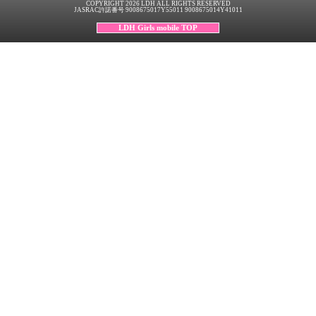
COPYRIGHT 2026 LDH ALL RIGHTS RESERVED
JASRAC許諾番号 9008675017Y55011 9008675014Y41011
LDH Girls mobile TOP