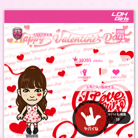
SAKI☆EX
さん
10205
(10205)
お気に入り設定する
10
鷲尾伶菜