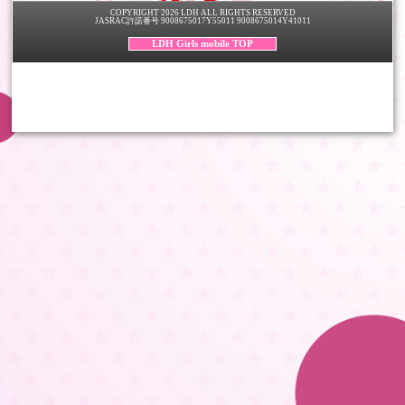
COPYRIGHT 2026 LDH ALL RIGHTS RESERVED
JASRAC許諾番号 9008675017Y55011 9008675014Y41011
LDH Girls mobile TOP