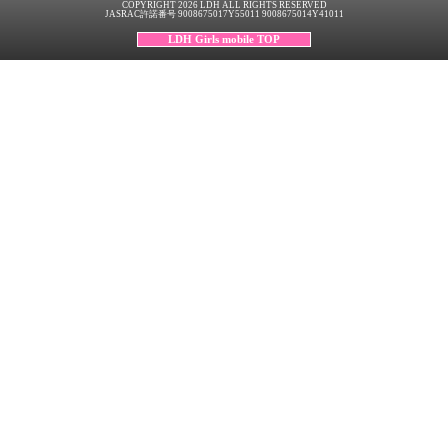
COPYRIGHT 2026 LDH ALL RIGHTS RESERVED
JASRAC許諾番号 9008675017Y55011 9008675014Y41011
LDH Girls mobile TOP