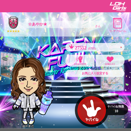
☆あやか★
さん
27552
(1722)
お気に入り設定する
10
藤井夏恋