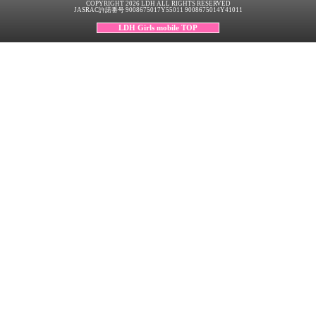
COPYRIGHT 2026 LDH ALL RIGHTS RESERVED
JASRAC許諾番号 9008675017Y55011 9008675014Y41011
LDH Girls mobile TOP