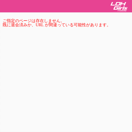
ご指定のページは存在しません。
既に退会済みか、URL が間違っている可能性があります。