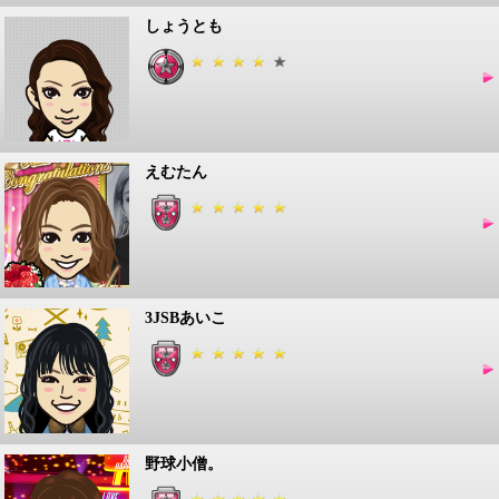
しょうとも
えむたん
3JSBあいこ
野球小僧。