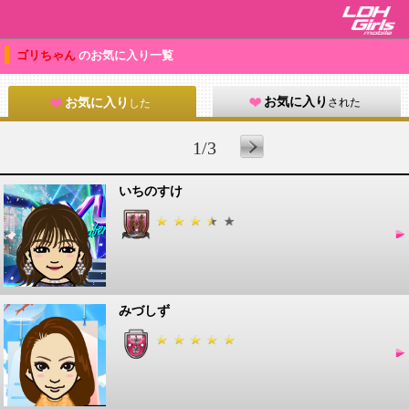
ゴリちゃん
のお気に入り一覧
お気に入り
された
お気に入り
した
1/3
いちのすけ
みづしず