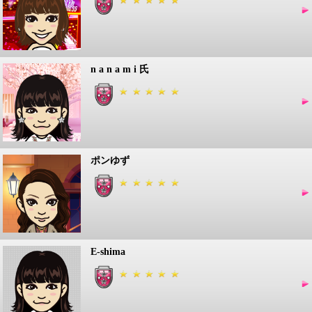
n a n a m i 氏
ポンゆず
E-shima