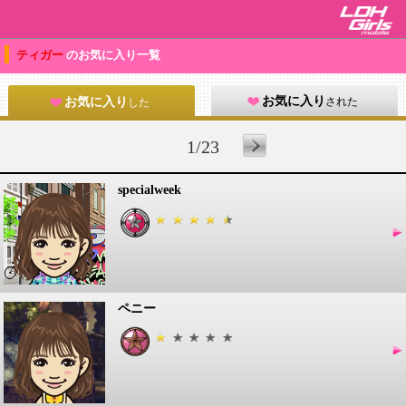
ティガー
のお気に入り一覧
お気に入り
された
お気に入り
した
1/23
specialweek
ペニー