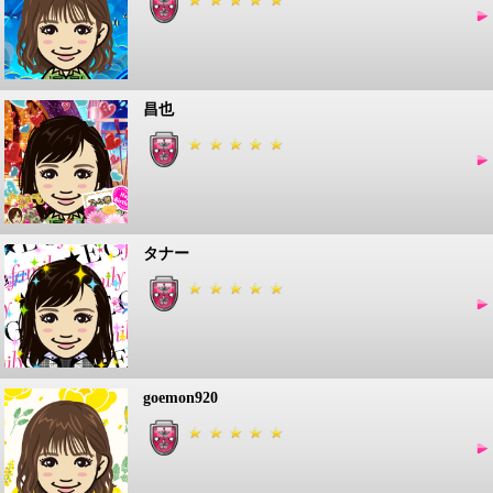
昌也
タナー
goemon920