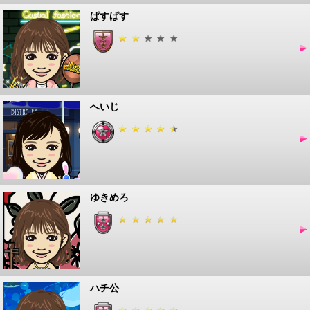
ぱすぱす
へいじ
ゆきめろ
ハチ公