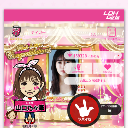
ティガー
さん
159328
(159328)
お気に入り設定する
10
山口乃々華