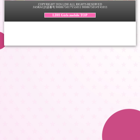
COPYRIGHT 2026 LDH ALL RIGHTS RESERVED
JASRAC許諾番号 9008675017Y55011 9008675014Y41011
LDH Girls mobile TOP