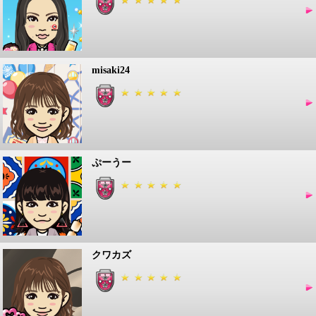
misaki24
ぷーうー
クワカズ