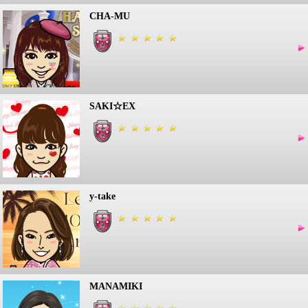
CHA-MU
SAKI☆EX
y-take
MANAMIKI