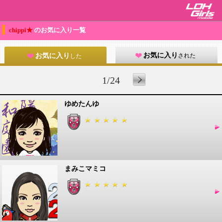
chippi★
のお気に入り一覧
お気に入り
された
お気に入り
した
1/24
ゆめたんゆ
まみこマミコ