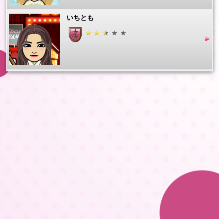
いちとも
あけたん
atsuko.m
mieko