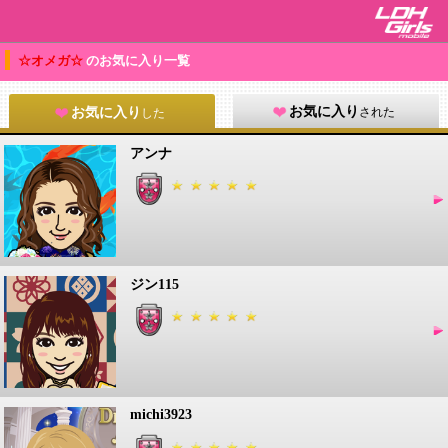
☆オメガ☆
のお気に入り一覧
お気に入り
された
お気に入り
した
アンナ
ジン115
michi3923