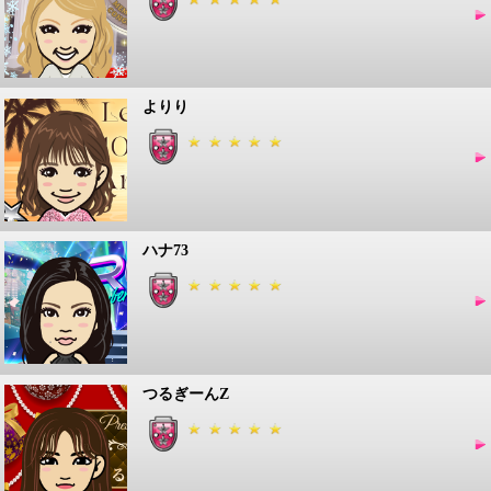
よりり
ハナ73
つるぎーんZ