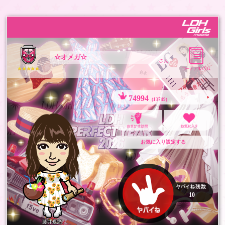
☆オメガ☆
さん
74994
(13749)
お気に入り設定する
10
藤井夏恋