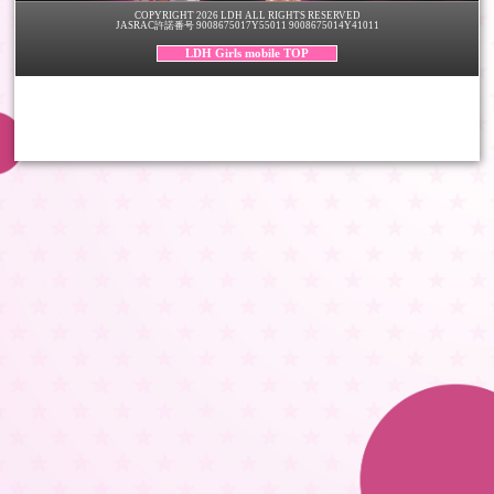
COPYRIGHT 2026 LDH ALL RIGHTS RESERVED
JASRAC許諾番号 9008675017Y55011 9008675014Y41011
LDH Girls mobile TOP