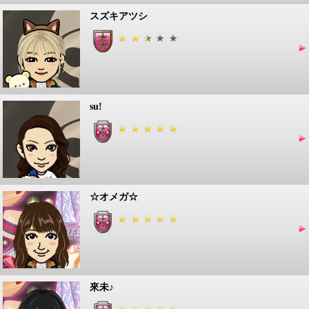
スズキアツシ
su!
☆オメガ☆
來未♪