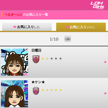
つるぎーんZ
のお気に入り一覧
お気に入り
した
お気に入り
された
1/10
日曜日
★ケン★