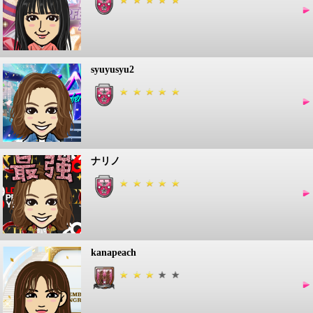
syuyusyu2
ナリノ
kanapeach